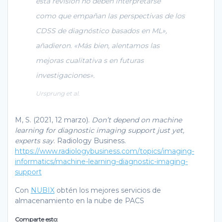
esta revisión no deben interpretarse
como que empañan las perspectivas de los
CDSS de diagnóstico basados en ML»,
añadieron. «Más bien, alentamos las
mejoras cualitativa s en futuras
investigaciones».
Ursprung et al.
M, S. (2021, 12 marzo).
Don’t depend on machine
learning for diagnostic imaging support just yet,
experts say
. Radiology Business.
https://www.radiologybusiness.com/topics/imaging-
informatics/machine-learning-diagnostic-imaging-
support
Con
NUBIX
obtén los mejores servicios de
almacenamiento en la nube de PACS
Comparte esto: