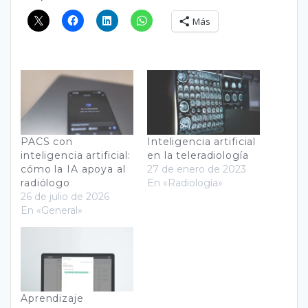
Más
PACS con
Inteligencia artificial
inteligencia artificial:
en la teleradiología
cómo la IA apoya al
27 de enero de 2023
radiólogo
En «Radiología»
26 de julio de 2026
En «General»
Aprendizaje