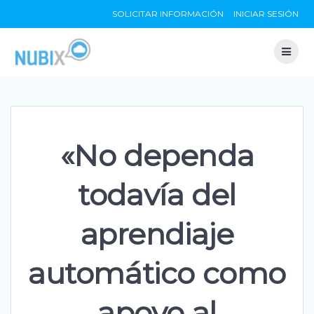
Skip
SOLICITAR INFORMACIÓN
INICIAR SESIÓN
to
content
«No dependa
todavía del
aprendiaje
automático como
apoyo al