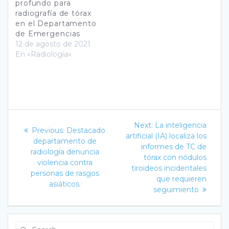
profundo para
radiografía de tórax
en el Departamento
de Emergencias
12 de agosto de 2021
En «Radiología»
Navegación
Next
Next:
La inteligencia
Previous
Previous:
Destacado
post:
de
artificial (IA) localiza los
post:
departamento de
informes de TC de
radiología denuncia
entradas
tórax con nódulos
violencia contra
tiroideos incidentales
personas de rasgos
que requieren
asiáticos.
seguimiento
Search