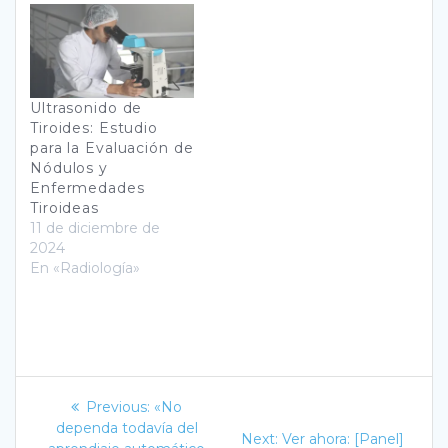
Ultrasonido de
Tiroides: Estudio
para la Evaluación de
Nódulos y
Enfermedades
Tiroideas
11 de diciembre de
2024
En «Radiología»
Navegación
Previous
Previous:
«No
post:
de
dependa todavía del
Next
Next:
Ver ahora: [Panel]