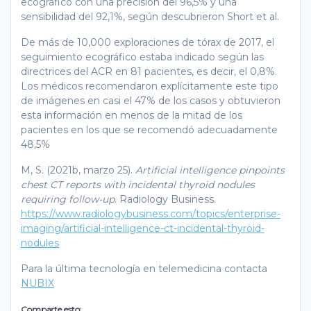
ecográfico con una precisión del 96,5% y una
sensibilidad del 92,1%, según descubrieron Short et al.
De más de 10,000 exploraciones de tórax de 2017, el
seguimiento ecográfico estaba indicado según las
directrices del ACR en 81 pacientes, es decir, el 0,8%.
Los médicos recomendaron explícitamente este tipo
de imágenes en casi el 47% de los casos y obtuvieron
esta información en menos de la mitad de los
pacientes en los que se recomendó adecuadamente
48,5%
M, S. (2021b, marzo 25).
Artificial intelligence pinpoints
chest CT reports with incidental thyroid nodules
requiring follow-up
. Radiology Business.
https://www.radiologybusiness.com/topics/enterprise-
imaging/artificial-intelligence-ct-incidental-thyroid-
nodules
Para la última tecnología en telemedicina contacta
NUBIX
Comparte esto: