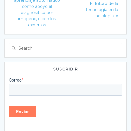
aprendiaje automático
post:
El futuro de la
entradas
como apoyo al
tecnología en la
diagnósitico por
radiología
imagen», dicen los
expertos
Search
for:
SUSCRIBIR