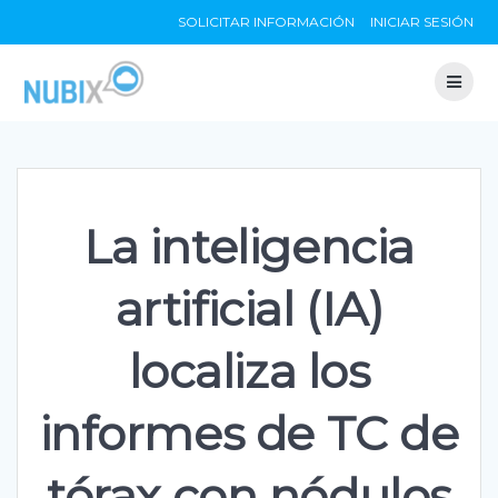
Skip
SOLICITAR INFORMACIÓN
INICIAR SESIÓN
to
content
La inteligencia
artificial (IA)
localiza los
informes de TC de
tórax con nódulos