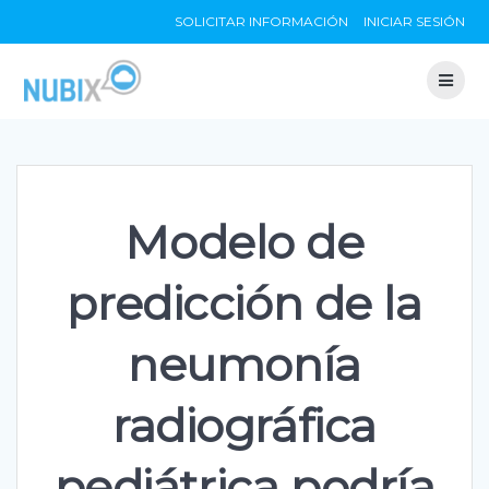
Skip
SOLICITAR INFORMACIÓN
INICIAR SESIÓN
to
content
Modelo de
predicción de la
neumonía
radiográfica
pediátrica podría