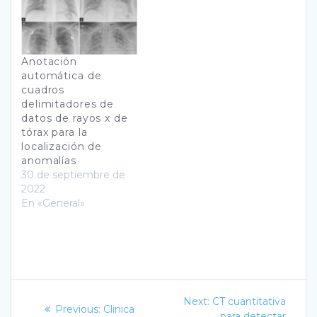
Anotación
automática de
cuadros
delimitadores de
datos de rayos x de
tórax para la
localización de
anomalías
30 de septiembre de
2022
En «General»
Navegación
Next
Next:
CT cuantitativa
Previous
Previous:
Clinica
post:
para detectar