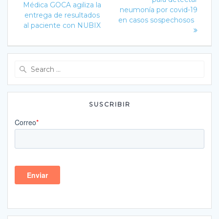
de
post:
Médica GOCA agiliza la
neumonía por covid-19
entrega de resultados
entradas
en casos sospechosos
al paciente con NUBIX
Search
for:
SUSCRIBIR