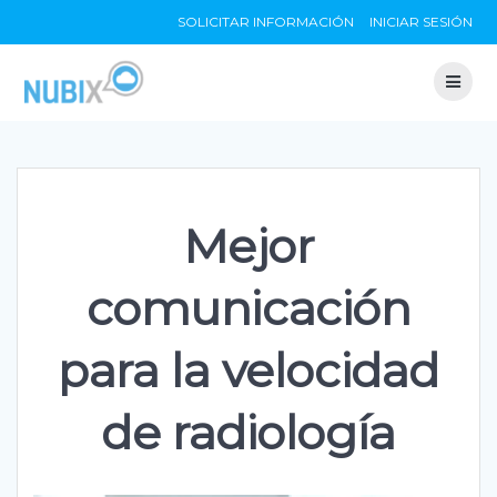
Skip
SOLICITAR INFORMACIÓN
INICIAR SESIÓN
to
content
Mejor
comunicación
para la velocidad
de radiología