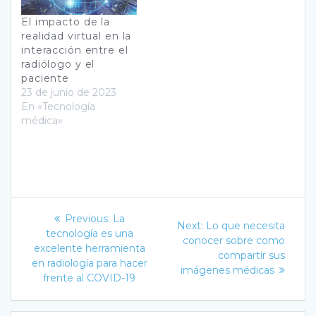
El impacto de la
realidad virtual en la
interacción entre el
radiólogo y el
paciente
23 de junio de 2023
En «Tecnología
médica»
Navegación
Previous
Previous:
La
Next
Next:
Lo que necesita
post:
de
tecnología es una
post:
conocer sobre como
excelente herramienta
compartir sus
entradas
en radiología para hacer
imágenes médicas
frente al COVID-19