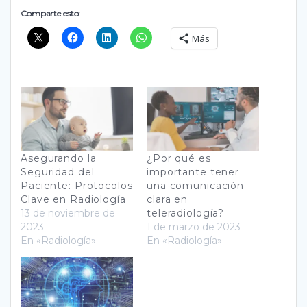
Comparte esto:
Más
Asegurando la
¿Por qué es
Seguridad del
importante tener
Paciente: Protocolos
una comunicación
Clave en Radiología
clara en
13 de noviembre de
teleradiología?
2023
1 de marzo de 2023
En «Radiología»
En «Radiología»