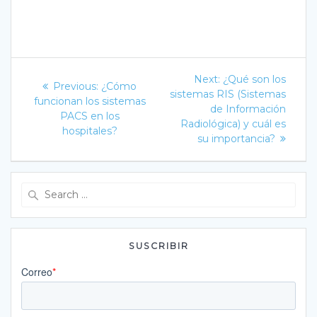
Navegación
Next
Next:
¿Qué son los
Previous
Previous:
¿Cómo
post:
de
sistemas RIS (Sistemas
post:
funcionan los sistemas
de Información
PACS en los
entradas
Radiológica) y cuál es
hospitales?
su importancia?
Search
for:
SUSCRIBIR