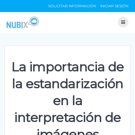
Skip
SOLICITAR INFORMACIÓN
INICIAR SESIÓN
to
content
La importancia de
la estandarización
en la
interpretación de
imágenes