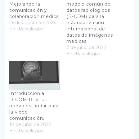
Mejorando la
modelo común de
comunicación y
datos radiológicos
colaboración médica
(R-CDM) para la
25 de agosto de 2023
estandarización
En «Radiología»
internacional de
datos de imágenes
médicas.
7 de junio de 2022
En «Radiología»
Introducción a
DICOM-RTV: un
nuevo estándar para
la video
comunicación.
10 de junio de 2022
En «Radiología»