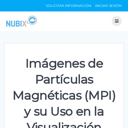
Skip
SOLICITAR INFORMACIÓN
INICIAR SESIÓN
to
content
Imágenes de
Partículas
Magnéticas (MPI)
y su Uso en la
Visualización