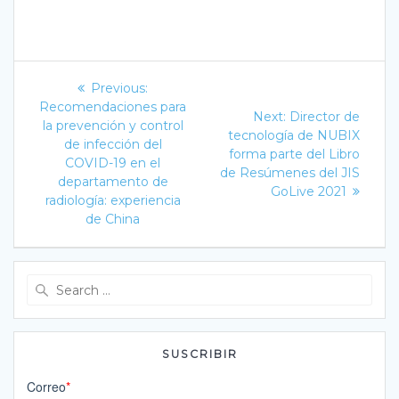
Navegación
Previous
Previous:
post:
de
Recomendaciones para
Next
Next:
Director de
la prevención y control
post:
tecnología de NUBIX
entradas
de infección del
forma parte del Libro
COVID-19 en el
de Resúmenes del JIS
departamento de
GoLive 2021
radiología: experiencia
de China
Search
for:
SUSCRIBIR