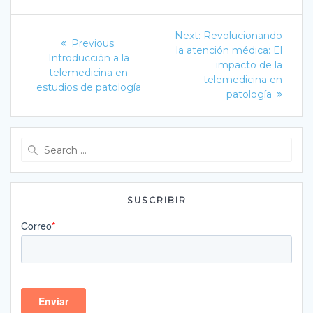
Navegación
Next
Next:
Revolucionando
Previous
Previous:
post:
de
la atención médica: El
post:
Introducción a la
impacto de la
telemedicina en
entradas
telemedicina en
estudios de patología
patología
Search
for:
SUSCRIBIR