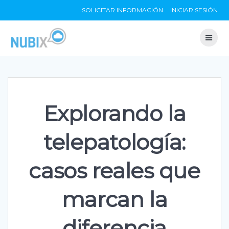
Skip
SOLICITAR INFORMACIÓN
INICIAR SESIÓN
to
content
Explorando la
telepatología:
casos reales que
marcan la
diferencia