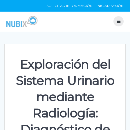
Skip
SOLICITAR INFORMACIÓN
INICIAR SESIÓN
to
content
Exploración del
Sistema Urinario
mediante
Radiología:
Diagnóstico de