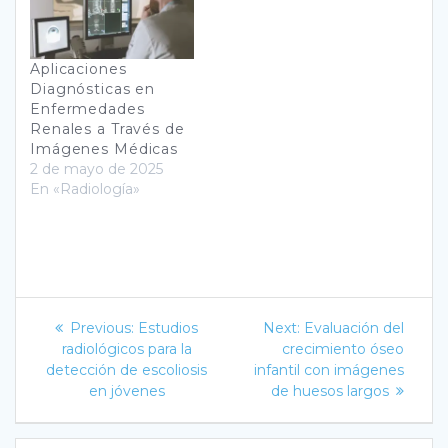
Aplicaciones
Diagnósticas en
Enfermedades
Renales a Través de
Imágenes Médicas
2 de mayo de 2025
En «Radiología»
Navegación
Previous
Next
Previous:
Estudios
Next:
Evaluación del
post:
post:
de
radiológicos para la
crecimiento óseo
detección de escoliosis
infantil con imágenes
entradas
en jóvenes
de huesos largos