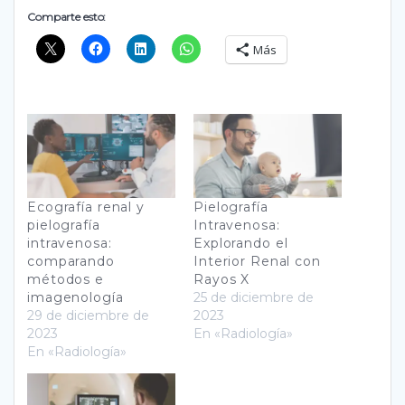
Comparte esto:
Más
Ecografía renal y
Pielografía
pielografía
Intravenosa:
intravenosa:
Explorando el
comparando
Interior Renal con
métodos e
Rayos X
imagenología
25 de diciembre de
29 de diciembre de
2023
2023
En «Radiología»
En «Radiología»