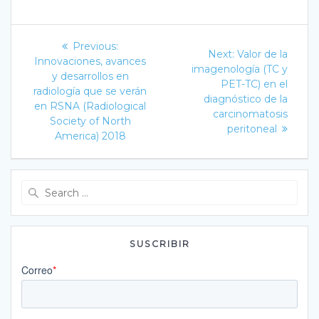
Navegación
Previous
Previous:
Next
Next:
Valor de la
post:
de
Innovaciones, avances
post:
imagenología (TC y
y desarrollos en
PET-TC) en el
entradas
radiología que se verán
diagnóstico de la
en RSNA (Radiological
carcinomatosis
Society of North
peritoneal
America) 2018
Search
for:
SUSCRIBIR