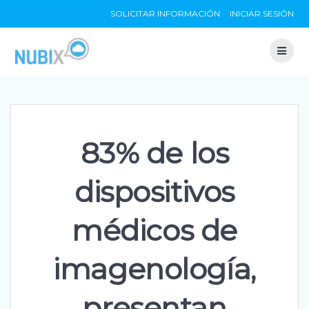
Skip
SOLICITAR INFORMACIÓN
INICIAR SESIÓN
to
content
83% de los
dispositivos
médicos de
imagenología,
presentan