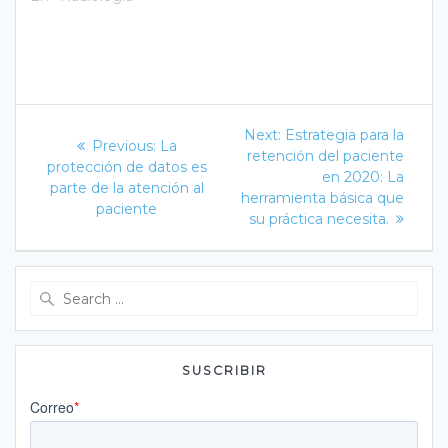
Navegación
Next
Next:
Estrategia para la
Previous
Previous:
La
post:
de
retención del paciente
post:
protección de datos es
en 2020: La
parte de la atención al
entradas
herramienta básica que
paciente
su práctica necesita.
Search
for:
SUSCRIBIR