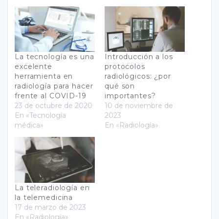
La tecnología es una
Introducción a los
excelente
protocolos
herramienta en
radiológicos: ¿por
radiología para hacer
qué son
frente al COVID-19
importantes?
23 de octubre de 2020
10 de noviembre de
En «Tecnología
2023
médica»
En «Radiología»
La teleradiología en
la telemedicina
17 de marzo de 2023
En «Radiología»