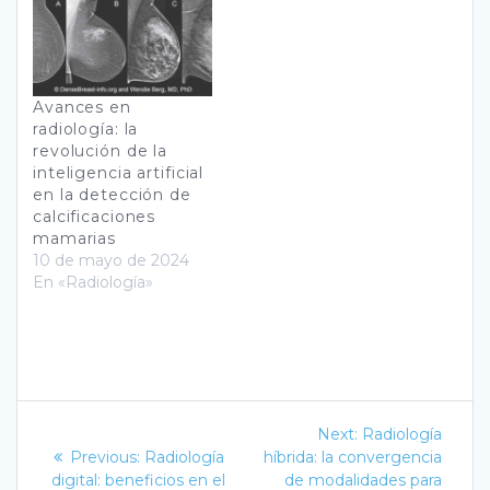
Avances en
radiología: la
revolución de la
inteligencia artificial
en la detección de
calcificaciones
mamarias
10 de mayo de 2024
En «Radiología»
Navegación
Next
Next:
Radiología
Previous
post:
de
Previous:
Radiología
híbrida: la convergencia
post:
digital: beneficios en el
de modalidades para