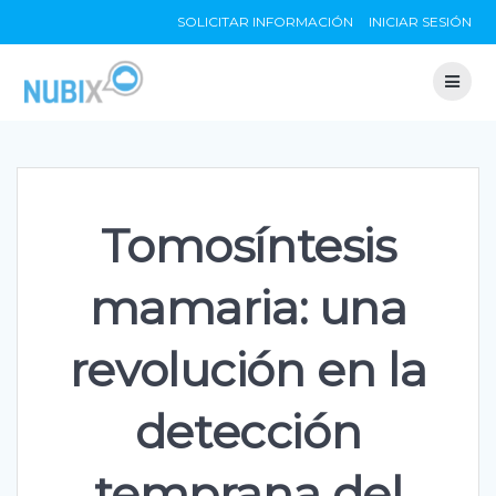
Skip
SOLICITAR INFORMACIÓN
INICIAR SESIÓN
to
content
Tomosíntesis
mamaria: una
revolución en la
detección
temprana del