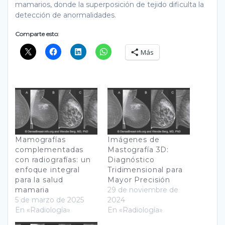
mamarios, donde la superposición de tejido dificulta la
detección de anormalidades.
Comparte esto:
Más
Mamografías
Imágenes de
complementadas
Mastografía 3D:
con radiografías: un
Diagnóstico
enfoque integral
Tridimensional para
para la salud
Mayor Precisión
mamaria
29 de noviembre de
5 de marzo de 2025
2024
En «Radiología»
En «Radiología»