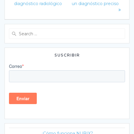
entradas
diagnóstico radiológico
un diagnóstico preciso
Search
for:
SUSCRIBIR
¿Cómo funciona NUBIX?