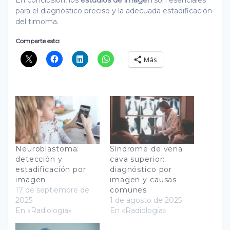
para el diagnóstico preciso y la adecuada estadificación
del timoma.
Comparte esto:
Más
Neuroblastoma:
Síndrome de vena
detección y
cava superior:
estadificación por
diagnóstico por
imagen
imagen y causas
17 de septiembre de
comunes
2025
1 de agosto de 2025
En «Radiología»
En «Radiología»