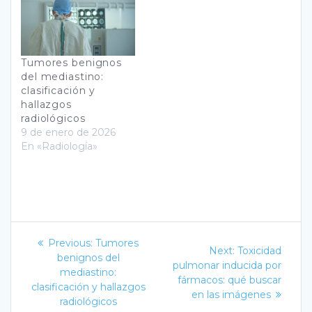
Tumores benignos
del mediastino:
clasificación y
hallazgos
radiológicos
9 de enero de 2026
En «Radiología»
Navegación
Previous
Previous:
Tumores
Next
Next:
Toxicidad
post:
de
benignos del
post:
pulmonar inducida por
mediastino:
fármacos: qué buscar
entradas
clasificación y hallazgos
en las imágenes
radiológicos