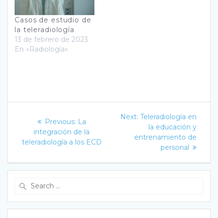
Casos de estudio de
la teleradiología
13 de febrero de 2023
En «Radiología»
Navegación
Next
Next:
Teleradiología en
Previous
Previous:
La
post:
de
la educación y
post:
integración de la
entrenamiento de
teleradiología a los ECD
entradas
personal
Search
for: