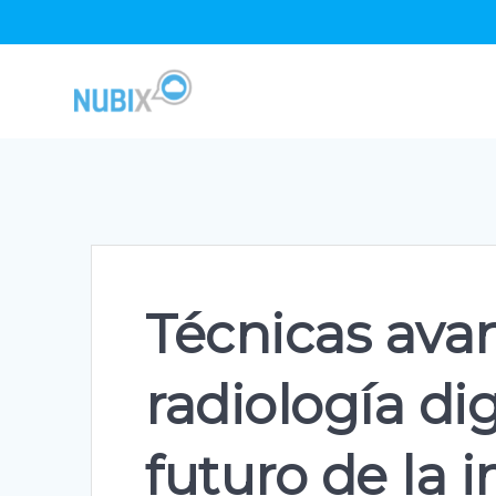
Skip
to
content
Técnicas ava
radiología dig
futuro de la