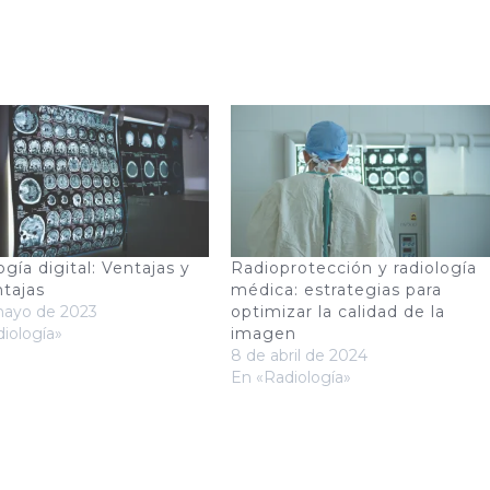
gía digital: Ventajas y
Radioprotección y radiología
tajas
médica: estrategias para
mayo de 2023
optimizar la calidad de la
iología»
imagen
8 de abril de 2024
En «Radiología»