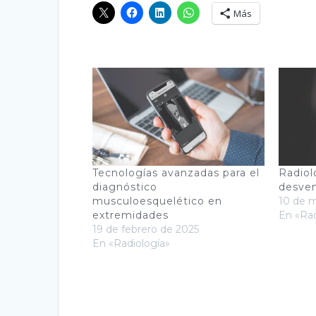
Más
Tecnologías avanzadas para el
Radiolo
diagnóstico
desven
musculoesquelético en
10 de 
extremidades
En «Rad
19 de febrero de 2025
En «Radiología»