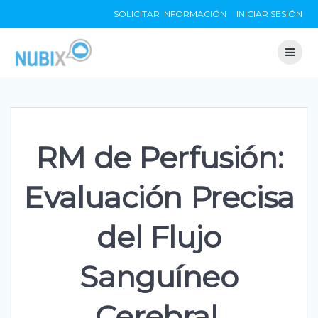
Skip
SOLICITAR INFORMACIÓN
INICIAR SESIÓN
to
content
RM de Perfusión:
Evaluación Precisa
del Flujo
Sanguíneo
Cerebral.