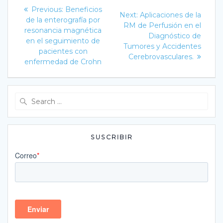
Navegación
Previous
Previous:
Beneficios
Next
Next:
Aplicaciones de la
post:
de
de la enterografía por
post:
RM de Perfusión en el
resonancia magnética
Diagnóstico de
entradas
en el seguimiento de
Tumores y Accidentes
pacientes con
Cerebrovasculares.
enfermedad de Crohn
Search
for:
SUSCRIBIR