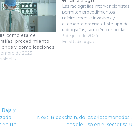
en cardiología
Las radiografías intervencionistas
permiten procedimientos
mínimamente invasivos y
altamente precisos. Este tipo de
radiografías, también conocidas
ía completa de
como fluoroscopias, juegan un
3 de julio de 2024
rafías: procedimiento,
papel crucial en la visualización en
En «Radiología»
ciones y complicaciones
tiempo real de estructuras
ciembre de 2023
cardiacas y vasculares durante
iología»
procedimientos terapéuticos y
diagnósticos. Uno de los
principales usos de las radiografías
intervencionistas en cardiología
es…
 Baja y
Next
izada
Next:
Blockchain, de las criptomonedas, 
post:
s en un
posible uso en el sector sal