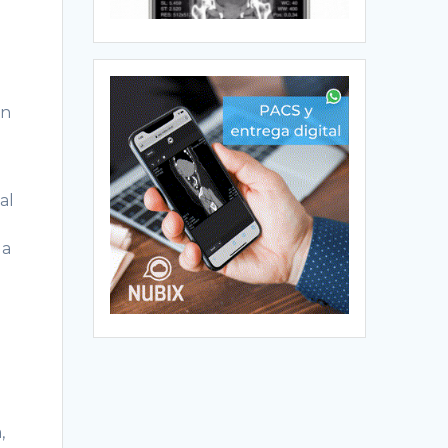
l
on
al
la
,