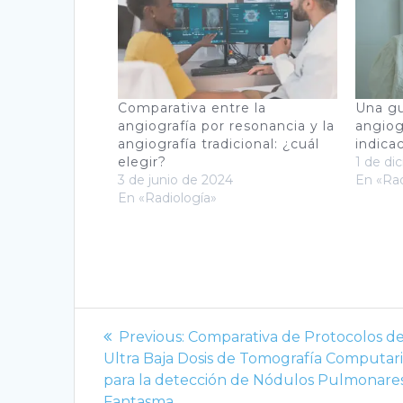
Comparativa entre la
Una gu
angiografía por resonancia y la
angiog
angiografía tradicional: ¿cuál
indica
elegir?
1 de di
3 de junio de 2024
En «Rad
En «Radiología»
Navegación
Previous
Previous:
Comparativa de Protocolos de
de
post:
Ultra Baja Dosis de Tomografía Computar
para la detección de Nódulos Pulmonare
Fantasma