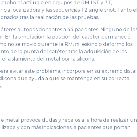
e probó el artilugio en equipos de RM 1,5T y 3T,
ia localizadora y las secuencias T2 single shot. Tanto e
nados tras la realización de las pruebas.
téteres autoposicionantes a 44 pacientes. Ninguno de lo
. En la simulación, la posición del catéter permaneció
emo no se movió durante la RM, ni lesionó o deformó los
to de la punta del catéter tras la adquisición de las
el aislamiento del metal por la silicona.
ara evitar este problema, incorpora en su extremo distal
 silicona que ayuda a que se mantenga en su correcta
.
de metal provoca dudas y recelos a la hora de realizar u
ilizada y con más indicaciones, a pacientes que portan