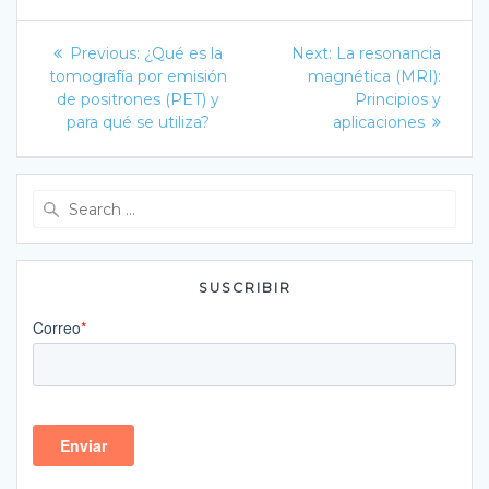
Navegación
Previous
Next
Previous:
¿Qué es la
Next:
La resonancia
post:
post:
de
tomografía por emisión
magnética (MRI):
de positrones (PET) y
Principios y
entradas
para qué se utiliza?
aplicaciones
Search
for:
SUSCRIBIR