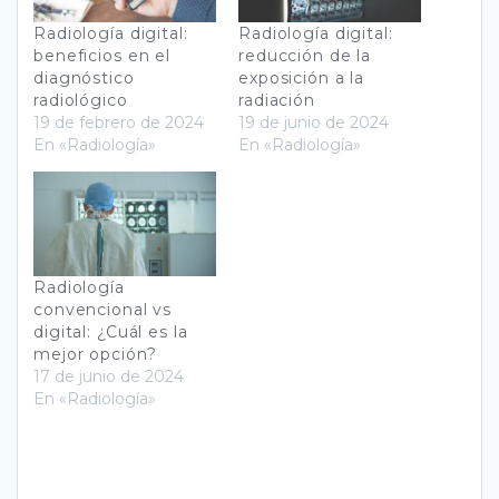
Radiología digital:
Radiología digital:
beneficios en el
reducción de la
diagnóstico
exposición a la
radiológico
radiación
19 de febrero de 2024
19 de junio de 2024
En «Radiología»
En «Radiología»
Radiología
convencional vs
digital: ¿Cuál es la
mejor opción?
17 de junio de 2024
En «Radiología»