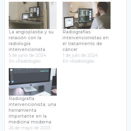
La angioplastía y su
Radiografías
relación con la
intervencionistas en
radiología
el tratamiento de
intervencionista
cáncer
5 de junio de 2024
1 de julio de 2024
En «Radiología»
En «Radiología»
Radiografía
intervencionista: una
herramienta
importante en la
medicina moderna
26 de mayo de 2023