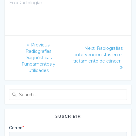
En «Radiología»
Navegación
Previous
Previous:
Next
Next:
Radiografías
post:
de
Radiografías
post:
intervencionistas en el
Diagnósticas:
tratamiento de cáncer
entradas
Fundamentos y
utilidades
Search
for:
SUSCRIBIR