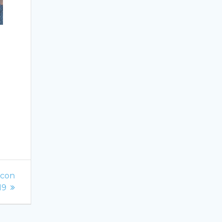
 con
19