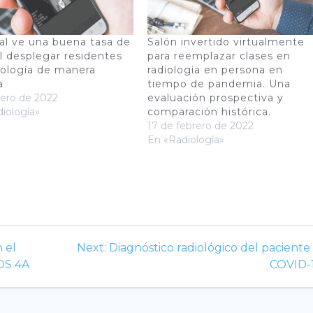
al ve una buena tasa de
Salón invertido virtualmente
al desplegar residentes
para reemplazar clases en
iología de manera
radiología en persona en
a
tiempo de pandemia. Una
ero de 2022
evaluación prospectiva y
iología»
comparación histórica.
17 de febrero de 2022
En «Radiología»
Next
n el
Next:
Diagnóstico radiológico del paciente
post:
ADS 4A
COVID-