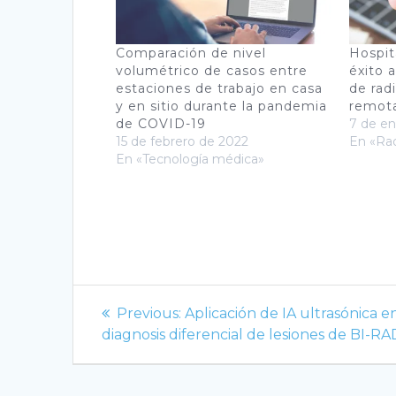
Comparación de nivel
Hospit
volumétrico de casos entre
éxito 
estaciones de trabajo en casa
de rad
y en sitio durante la pandemia
remot
de COVID-19
7 de en
15 de febrero de 2022
En «Rad
En «Tecnología médica»
Navegación
Previous
Previous:
Aplicación de IA ultrasónica e
de
post:
diagnosis diferencial de lesiones de BI-R
entradas