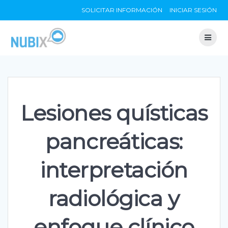
Skip
SOLICITAR INFORMACIÓN
INICIAR SESIÓN
to
content
Lesiones quísticas
pancreáticas:
interpretación
radiológica y
enfoque clínico