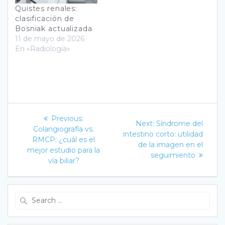
Quistes renales:
clasificación de
Bosniak actualizada
11 de mayo de 2026
En «Radiología»
Navegación
Previous
Previous:
Next
Next:
Síndrome del
post:
de
Colangiografía vs.
post:
intestino corto: utilidad
RMCP: ¿cuál es el
de la imagen en el
entradas
mejor estudio para la
seguimiento
vía biliar?
Search
for: