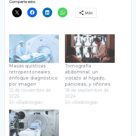
Comparte esto:
Más
Masas quísticas
Tomografía
retroperitoneales:
abdominal: un
enfoque diagnóstico
vistazo al hígado,
por imagen
páncreas, y riñones
12 de noviembre de
18 de septiembre de
2025
2024
En «Radiología»
En «Radiología»