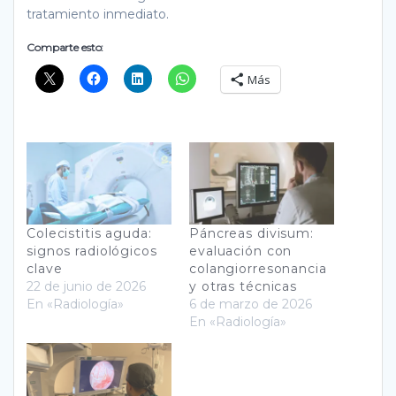
tratamiento inmediato.
Comparte esto:
Más
Colecistitis aguda:
Páncreas divisum:
signos radiológicos
evaluación con
clave
colangiorresonancia
22 de junio de 2026
y otras técnicas
En «Radiología»
6 de marzo de 2026
En «Radiología»