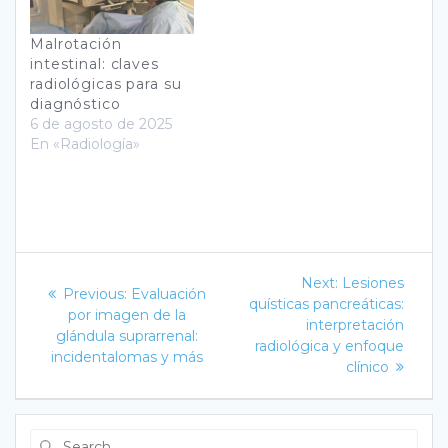
Malrotación
intestinal: claves
radiológicas para su
diagnóstico
6 de agosto de 2025
En «Radiología»
Navegación
Next
Next:
Lesiones
Previous
Previous:
Evaluación
post:
de
quísticas pancreáticas:
post:
por imagen de la
interpretación
glándula suprarrenal:
entradas
radiológica y enfoque
incidentalomas y más
clínico
Search