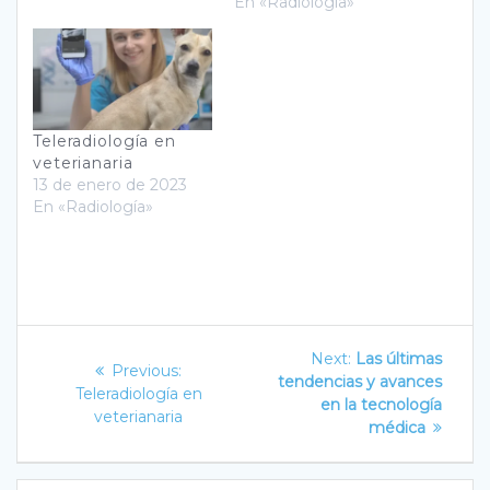
En «Radiología»
Teleradiología en
veterianaria
13 de enero de 2023
En «Radiología»
Navegación
Next
Next:
Las últimas
Previous
Previous:
post:
de
tendencias y avances
post:
Teleradiología en
en la tecnología
veterianaria
entradas
médica