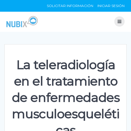
Skip
SOLICITAR INFORMACIÓN
INICIAR SESIÓN
to
content
La teleradiología
en el tratamiento
de enfermedades
musculoesqueléti
cas