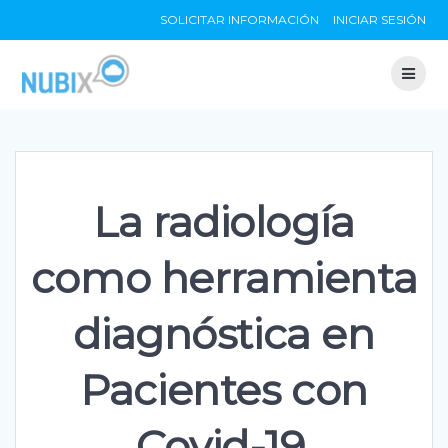
Skip
SOLICITAR INFORMACIÓN
INICIAR SESIÓN
to
content
La radiología
como herramienta
diagnóstica en
Pacientes con
Covid-19.