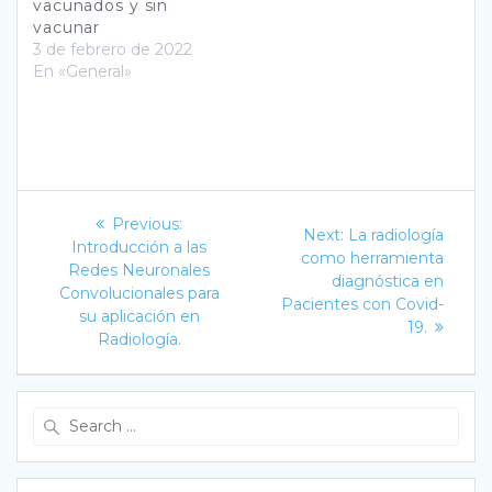
vacunados y sin
vacunar
3 de febrero de 2022
En «General»
Navegación
Previous
Previous:
Next
Next:
La radiología
post:
de
Introducción a las
post:
como herramienta
Redes Neuronales
diagnóstica en
entradas
Convolucionales para
Pacientes con Covid-
su aplicación en
19.
Radiología.
Search
for: