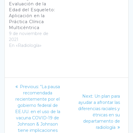
Evaluación de la
Edad del Esqueleto:
Aplicación en la
Práctica Clínica
Multicéntrica
9 de noviembre de
2021
En «Radiología»
Navegación
Previous
Previous:
“La pausa
post:
de
recomendada
Next
Next:
Un plan para
recientemente por el
post:
ayudar a afrontar las
entradas
gobierno federal de
diferencias raciales y
EE.UU. en el uso de la
étnicas en su
vacuna COVID-19 de
departamento de
Johnson & Johnson
radiología
tiene implicaciones