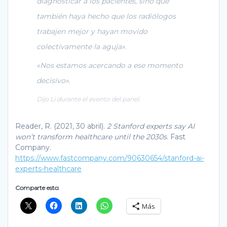
diagnosticar a los pacientes, sino que
también haya hecho que los radiólogos
trabajen mejor y hayan movido
colectivamente la aguja».
«Nos estamos acercando a ese momento
decisivo».
Dijo Li durante el evento del panel.
Reader, R. (2021, 30 abril).
2 Stanford experts say AI
won’t transform healthcare until the 2030s
. Fast
Company.
https://www.fastcompany.com/90630654/stanford-ai-
experts-healthcare
Comparte esto:
Más