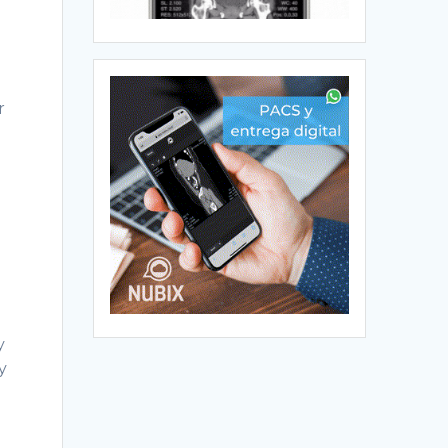
,
r
y
y