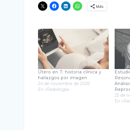
Más
Útero en T: historia clínica y
Estudi
hallazgos por imagen
Resona
24 de noviembre de 2025
Anális
En «Radiología»
Reprod
25 de 
En «Rad