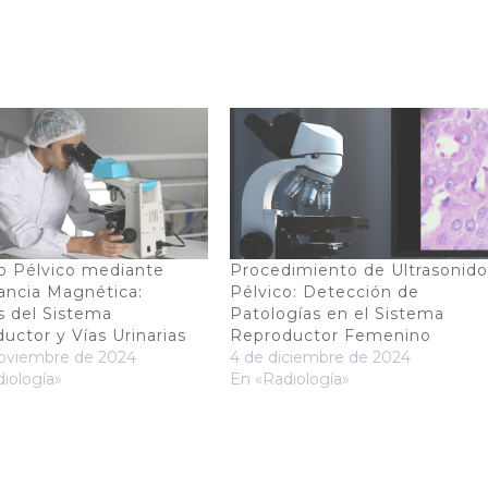
o Pélvico mediante
Procedimiento de Ultrasonido
ncia Magnética:
Pélvico: Detección de
is del Sistema
Patologías en el Sistema
uctor y Vías Urinarias
Reproductor Femenino
noviembre de 2024
4 de diciembre de 2024
iología»
En «Radiología»