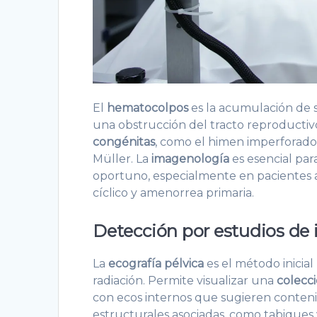
El
hematocolpos
es la acumulación de 
una obstrucción del tracto reproductiv
congénitas
, como el himen imperforado
Müller. La
imagenología
es esencial para
oportuno, especialmente en pacientes 
cíclico y amenorrea primaria.
Detección por estudios de
La
ecografía pélvica
es el método inicial
radiación. Permite visualizar una
colecci
con ecos internos que sugieren conteni
estructurales asociadas, como tabiques 