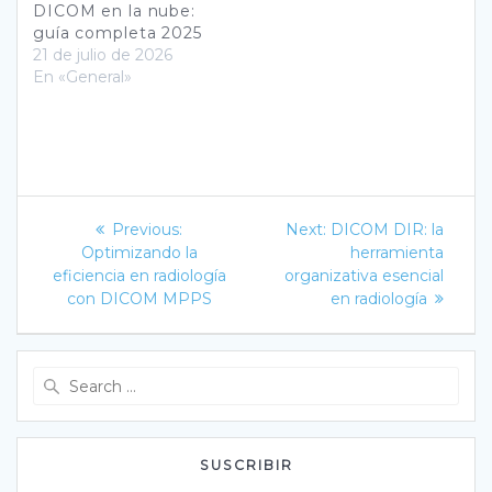
DICOM en la nube:
guía completa 2025
21 de julio de 2026
En «General»
Navegación
Previous
Next
Previous:
Next:
DICOM DIR: la
post:
post:
de
Optimizando la
herramienta
eficiencia en radiología
organizativa esencial
entradas
con DICOM MPPS
en radiología
Search
for:
SUSCRIBIR