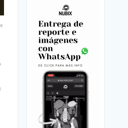
as
e
l