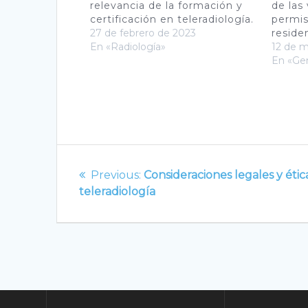
relevancia de la formación y
de las
certificación en teleradiología.
permis
27 de febrero de 2023
reside
En «Radiología»
12 de 
En «Gen
Navegación
Previous
Previous:
Consideraciones legales y étic
de
post:
teleradiología
entradas