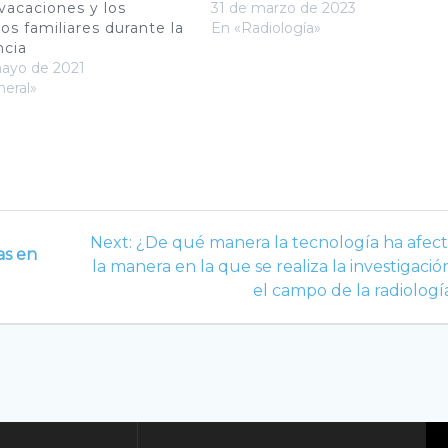
 vacaciones y los
31 de marzo de 2023
os familiares durante la
En «Radiología»
ncia
mayo de 2021
eral»
Next
Next:
¿De qué manera la tecnología ha afec
as en
post:
la manera en la que se realiza la investigació
el campo de la radiologí