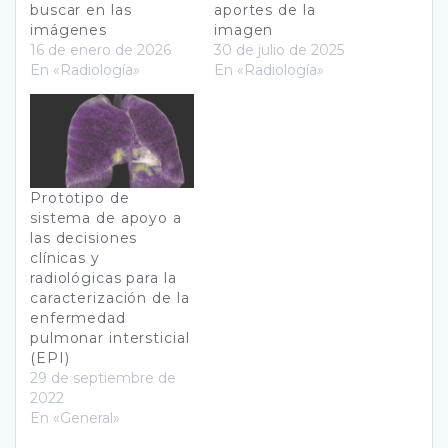
buscar en las
aportes de la
imágenes
imagen
16 de enero de 2026
30 de julio de 2025
En «Radiología»
En «Radiología»
Prototipo de
sistema de apoyo a
las decisiones
clínicas y
radiológicas para la
caracterización de la
enfermedad
pulmonar intersticial
(EPI)
29 de septiembre de
2022
En «General»