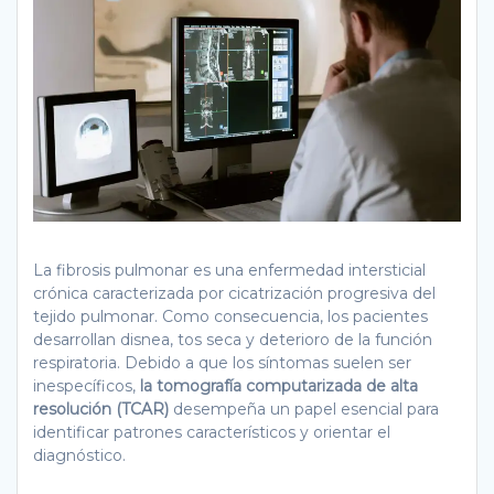
La fibrosis pulmonar es una enfermedad intersticial
crónica caracterizada por cicatrización progresiva del
tejido pulmonar. Como consecuencia, los pacientes
desarrollan disnea, tos seca y deterioro de la función
respiratoria. Debido a que los síntomas suelen ser
inespecíficos,
la tomografía computarizada de alta
resolución (TCAR)
desempeña un papel esencial para
identificar patrones característicos y orientar el
diagnóstico.