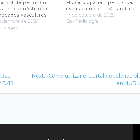
a RM de perfusión
Miocardiopatía hipertrófica:
za el diagnóstico de
evaluación con RM cardíaca
edades vasculares
17 de octubre de 2025
noviembre de 2024
En «Radiología»
iología»
Next
lidad
Next:
¿Cómo utilizar el portal de tele radiol
post:
VID-19
en NUBI