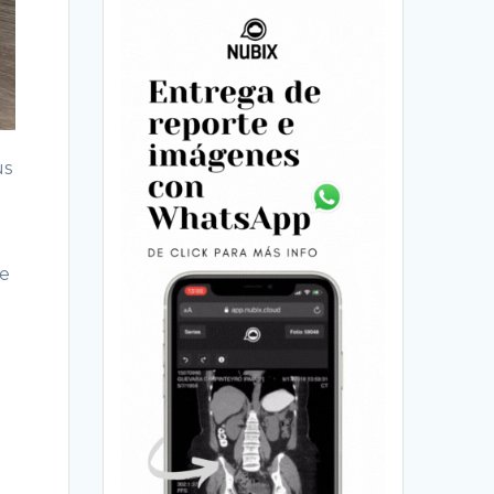
us
de