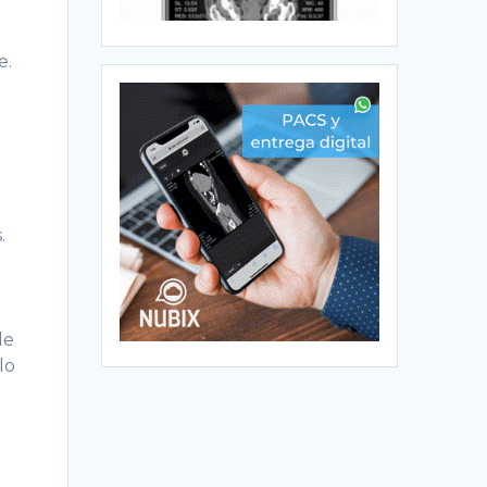
e.
.
.
de
lo