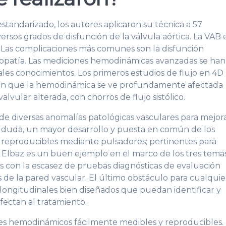
tandarizado, los autores aplicaron su técnica a 57
sos grados de disfunción de la válvula aórtica. La VAB 
Las complicaciones más comunes son la disfunción
ortopatía. Las mediciones hemodinámicas avanzadas se han
les conocimientos. Los primeros estudios de flujo en 4D
ron que la hemodinámica se ve profundamente afectada
vular alterada, con chorros de flujo sistólico.
e diversas anomalías patológicas vasculares para mejor
sin duda, un mayor desarrollo y puesta en común de los
reproducibles mediante pulsadores; pertinentes para
e Elbaz es un buen ejemplo en el marco de los tres tema
 con la escasez de pruebas diagnósticas de evaluación
s de la pared vascular. El último obstáculo para cualquie
 longitudinales bien diseñados que puedan identificar y
fectan al tratamiento.
s hemodinámicos fácilmente medibles y reproducibles.