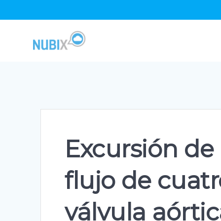
Skip
to
content
Excursión de 
flujo de cuat
válvula aórti