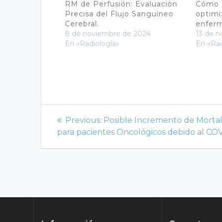
RM de Perfusión: Evaluación
Cómo l
Precisa del Flujo Sanguíneo
optimi
Cerebral.
enferm
8 de noviembre de 2024
13 de 
En «Radiología»
En «Rad
Navegación
Previous
Previous:
Posible Incremento de Morta
de
post:
para pacientes Oncológicos debido al CO
entradas