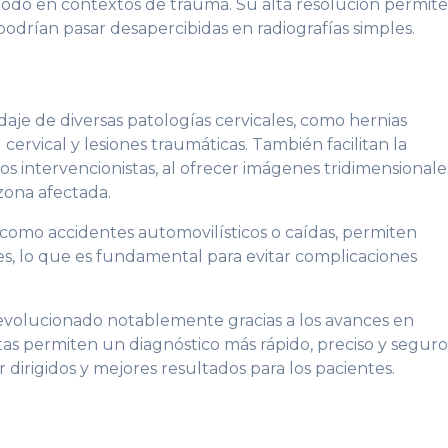
e todo en contextos de trauma. Su alta resolución permit
odrían pasar desapercibidas en radiografías simples.
aje de diversas patologías cervicales, como hernias
l cervical y lesiones traumáticas. También facilitan la
os intervencionistas, al ofrecer imágenes tridimensionale
 zona afectada.
como accidentes automovilísticos o caídas, permiten
es, lo que es fundamental para evitar complicaciones
 evolucionado notablemente gracias a los avances en
s permiten un diagnóstico más rápido, preciso y seguro
dirigidos y mejores resultados para los pacientes.