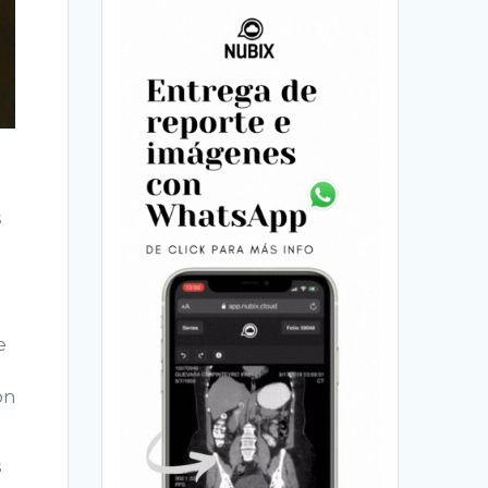
s
e
ón
s