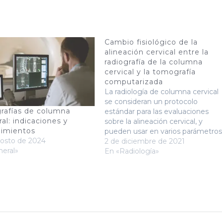
Cambio fisiológico de la
alineación cervical entre la
radiografía de la columna
cervical y la tomografía
computarizada
La radiología de columna cervical
se consideran un protocolo
rafías de columna
estándar para las evaluaciones
ral: indicaciones y
sobre la alineación cervical, y
dimientos
pueden usar en varios parámetros
gosto de 2024
radiológicos en los que
2 de diciembre de 2021
eral»
determinan el equilibrio sagital
En «Radiología»
tanto cuantitativa como
cualitativamente. Usando X-CS,
muchos parámetros cervicales se
miden para analizar el equilibrio
cervical. Sin embargo, la…