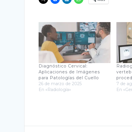
Diagnóstico Cervical:
Radiog
Aplicaciones de Imágenes
verteb
para Patologías del Cuello
proce
26 de marzo de 2025
7 de a
En «Radiología»
En «Gen