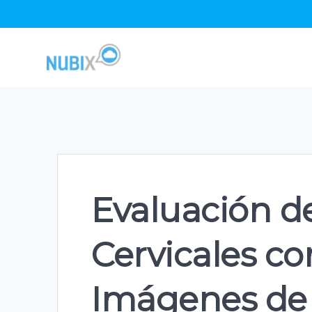
Skip
to
content
Evaluación d
Cervicales c
Imágenes de