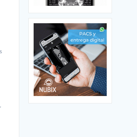
e
s
,