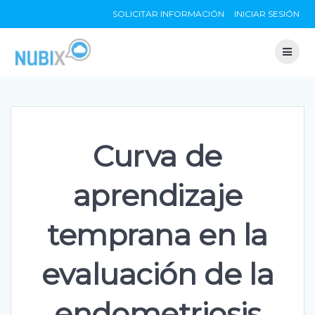
Skip
SOLICITAR INFORMACIÓN
INICIAR SESIÓN
to
content
Curva de
aprendizaje
temprana en la
evaluación de la
endometriosis