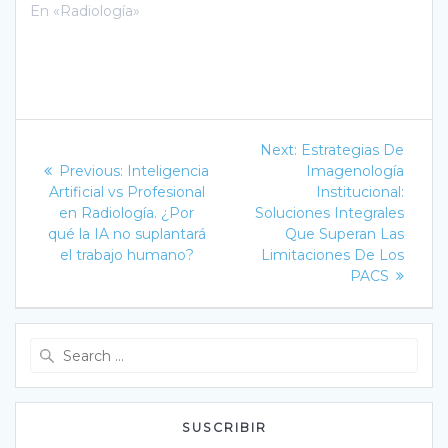
En «Radiología»
Navegación
Next
Next:
Estrategias De
Previous
post:
de
Previous:
Inteligencia
Imagenología
post:
Artificial vs Profesional
Institucional:
entradas
en Radiología. ¿Por
Soluciones Integrales
qué la IA no suplantará
Que Superan Las
el trabajo humano?
Limitaciones De Los
PACS
Search
for:
SUSCRIBIR