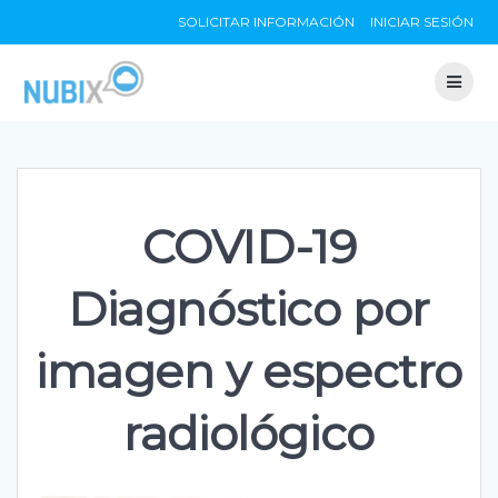
Skip
SOLICITAR INFORMACIÓN
INICIAR SESIÓN
to
content
COVID-19
Diagnóstico por
imagen y espectro
radiológico