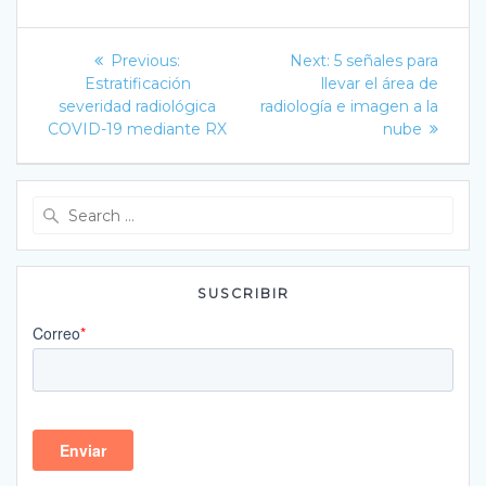
Navegación
Previous
Next
Previous:
Next:
5 señales para
post:
post:
de
Estratificación
llevar el área de
severidad radiológica
radiología e imagen a la
entradas
COVID-19 mediante RX
nube
Search
for:
SUSCRIBIR