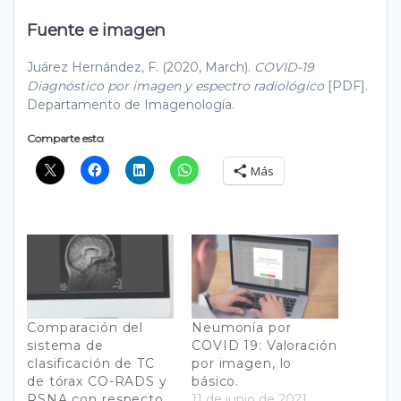
Fuente e imagen
Juárez Hernández, F. (2020, March).
COVID-19
Diagnóstico por imagen y espectro radiológico
[PDF].
Departamento de Imagenología.
Comparte esto:
Más
Comparación del
Neumonía por
sistema de
COVID 19: Valoración
clasificación de TC
por imagen, lo
de tórax CO-RADS y
básico.
RSNA con respecto
11 de junio de 2021