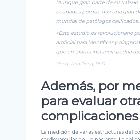
“Aunque gran parte de su trabajo 
ocupados porque hay una gran d
mundial de patólogos calificados
«Este estudio es revolucionario p
artificial para identificar y diagno
que en última instancia podría red
Hong-Wen Deng, PhD
Además, por med
para evaluar otr
complicaciones 
La medición de varias estructuras del 
cardiovascular de un paciente. La aplic