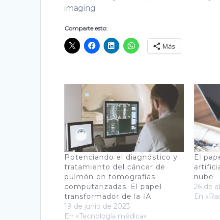
imaging
Comparte esto:
Más
Potenciando el diagnóstico y
El pape
tratamiento del cáncer de
artific
pulmón en tomografías
nube
computarizadas: El papel
26 de a
transformador de la IA
En «Rad
19 de junio de 2023
En «Tecnología médica»