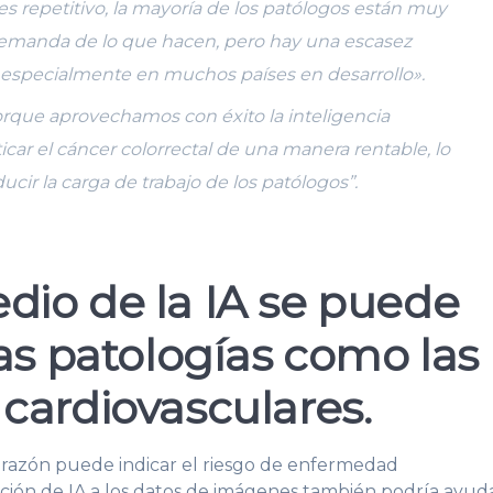
es repetitivo, la mayoría de los patólogos están muy
emanda de lo que hacen, pero hay una escasez
, especialmente en muchos países en desarrollo».
orque aprovechamos con éxito la inteligencia
sticar el cáncer colorrectal de una manera rentable, lo
ucir la carga de trabajo de los patólogos”.
io de la IA se puede
as patologías como las
cardiovasculares.
corazón puede indicar el riesgo de enfermedad
ación de IA a los datos de imágenes también podría ayud