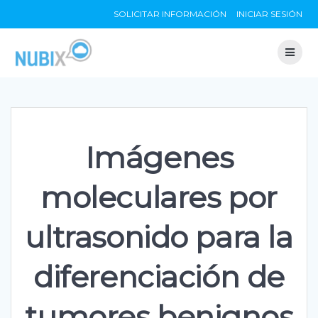
Skip
SOLICITAR INFORMACIÓN
INICIAR SESIÓN
to
content
Imágenes
moleculares por
ultrasonido para la
diferenciación de
tumores benignos