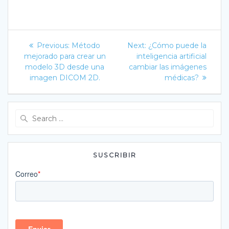
Navegación
Previous
Next
Previous:
Método
Next:
¿Cómo puede la
post:
post:
de
mejorado para crear un
inteligencia artificial
modelo 3D desde una
cambiar las imágenes
entradas
imagen DICOM 2D.
médicas?
Search
for:
SUSCRIBIR