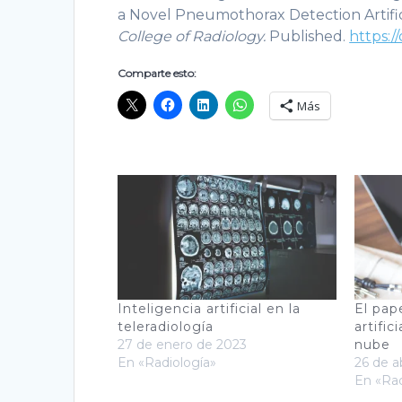
a Novel Pneumothorax Detection Artific
College of Radiology.
Published.
https://
Comparte esto:
Más
Inteligencia artificial en la
El pape
teleradiología
artific
27 de enero de 2023
nube
En «Radiología»
26 de a
En «Rad