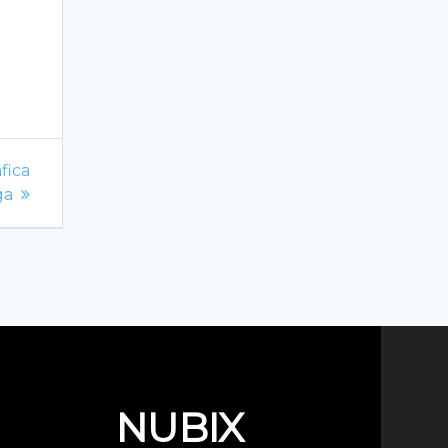
fica
ga
NUBIX