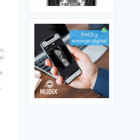
n,
el
ce
a