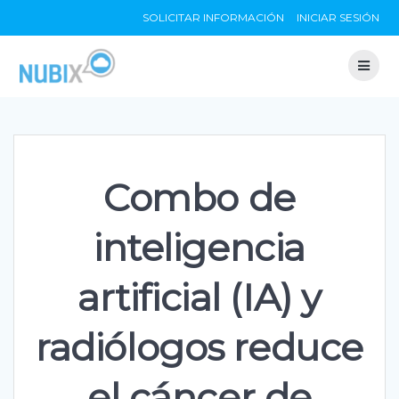
Skip
SOLICITAR INFORMACIÓN
INICIAR SESIÓN
to
content
Combo de
inteligencia
artificial (IA) y
radiólogos reduce
el cáncer de