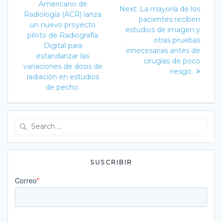
post:
de
Americano de
Next
Next:
La mayoría de los
Radiología (ACR) lanza
post:
pacientes reciben
entradas
un nuevo proyecto
estudios de imagen y
piloto de Radiografía
otras pruebas
Digital para
innecesarias antes de
estandarizar las
cirugías de poco
variaciones de dosis de
riesgo.
radiación en estudios
de pecho.
Search
for:
SUSCRIBIR