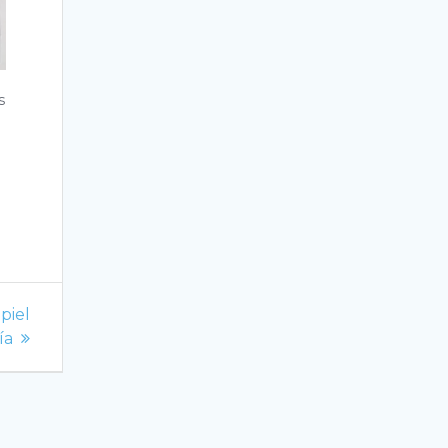
s
piel
ía