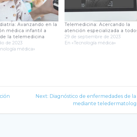
diatría: Avanzando en la
Telemedicina: Acercando la
ón médica infantil a
atención especializada a todo
 de la telemedicina
29 de septiembre de 2023
ulio de 2023
En «Tecnología médica»
cnología médica»
Next
ación
Next:
Diagnóstico de enfermedades de la 
post:
mediante teledermatolog