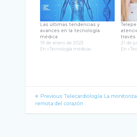
Las últimas tendencias y
Telepe
avances en la tecnología
atenci
médica
través
19 de enero de 2023
21 de j
En «Tecnología médica»
En «Te
Navegación
Previous
Previous:
Telecardiología: La monitoriz
de
post:
remota del corazón
entradas