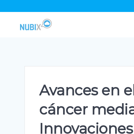
Skip
to
content
Avances en e
cáncer median
Innovaciones