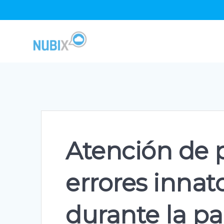
Skip
to
content
Atención de 
errores inna
durante la p