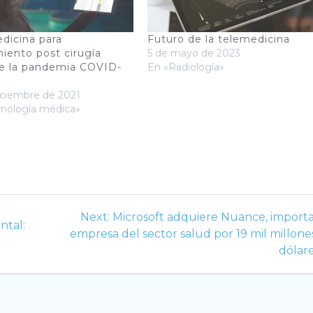
dicina para
Futuro de la telemedicina
iento post cirugía
5 de mayo de 2023
e la pandemia COVID-
En «Radiología»
iciembre de 2021
cnología médica»
Next
Next:
Microsoft adquiere Nuance, import
ntal:
post:
empresa del sector salud por 19 mil millone
dólare