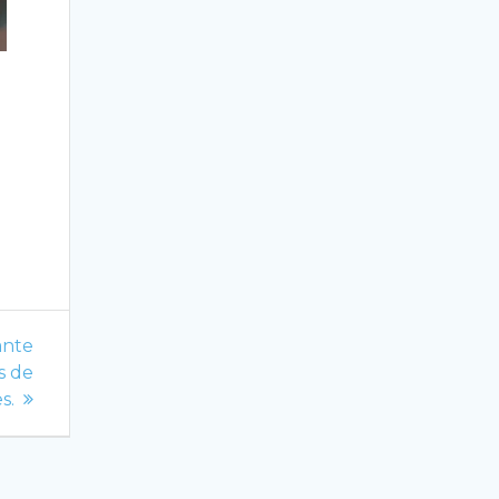
ante
s de
s.