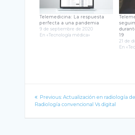
Telemedicina: La respuesta
Teleme
perfecta a una pandemia
seguim
9 de septiembre de 2020
durant
En «Tecnología médica»
19
21 de d
En «Te
Navegación
Previous
Previous:
Actualización en radiología de
de
post:
Radiología convencional Vs digital
entradas