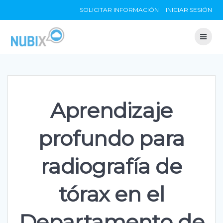
Skip
SOLICITAR INFORMACIÓN
INICIAR SESIÓN
to
content
Aprendizaje
profundo para
radiografía de
tórax en el
Departamento de