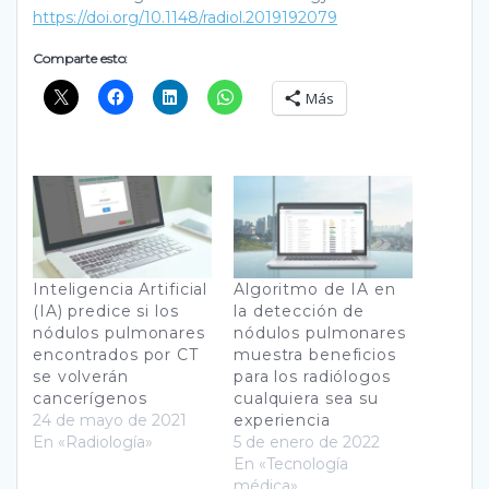
https://doi.org/10.1148/radiol.2019192079
Comparte esto:
Más
Inteligencia Artificial
Algoritmo de IA en
(IA) predice si los
la detección de
nódulos pulmonares
nódulos pulmonares
encontrados por CT
muestra beneficios
se volverán
para los radiólogos
cancerígenos
cualquiera sea su
24 de mayo de 2021
experiencia
En «Radiología»
5 de enero de 2022
En «Tecnología
médica»