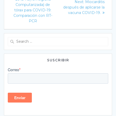
de
Next
Next:
Miocarditis
Computarizada) de
post:
después de aplicarse la
entradas
tórax para COVID-19:
vacuna COVID-19.
Comparación con RT-
PCR
Search
for:
SUSCRIBIR