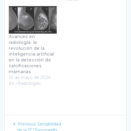
Avances en
radiología: la
revolución de la
inteligencia artificial
en la detección de
calcificaciones
mamarias
10 de mayo de 2024
En «Radiología»
Navegación
Previous
Previous:
Sensibilidad
post:
de la TC(Tomografía