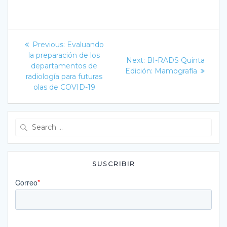
Navegación
Previous
Previous:
Evaluando
post:
de
la preparación de los
Next
Next:
BI-RADS Quinta
departamentos de
post:
Edición: Mamografía
entradas
radiología para futuras
olas de COVID-19
Search
for:
SUSCRIBIR