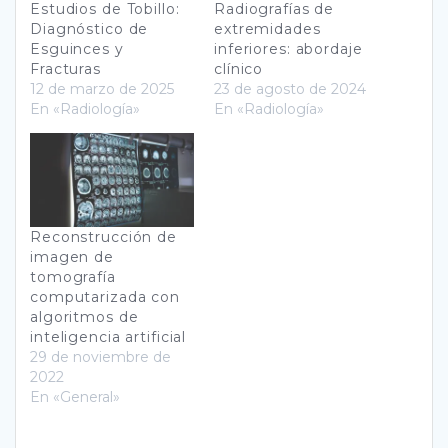
Estudios de Tobillo:
Radiografías de
Diagnóstico de
extremidades
Esguinces y
inferiores: abordaje
Fracturas
clínico
12 de marzo de 2025
23 de agosto de 2024
En «Radiología»
En «Radiología»
Reconstrucción de
imagen de
tomografía
computarizada con
algoritmos de
inteligencia artificial
29 de noviembre de
2022
En «General»