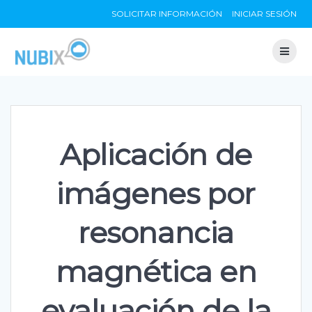
Skip
SOLICITAR INFORMACIÓN
INICIAR SESIÓN
to
content
Aplicación de
imágenes por
resonancia
magnética en
evaluación de la