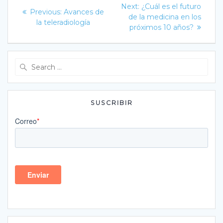
Navegación
Next
Next:
¿Cuál es el futuro
Previous
Previous:
Avances de
post:
de
de la medicina en los
post:
la teleradiología
próximos 10 años?
entradas
Search
for:
SUSCRIBIR