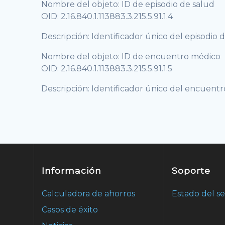
Nombre del objeto: ID de episodio de salud
OID: 2.16.840.1.113883.3.215.5.91.1.4
Descripción: Identificador único del episodio d
Nombre del objeto: ID de encuentro médico
OID: 2.16.840.1.113883.3.215.5.91.1.5
Descripción: Identificador único del encuent
Información
Soporte
Calculadora de ahorros
Estado del se
Casos de éxito