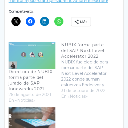
mentoria-para-startups-sap-innovation-unleashed/
Comparte esto:
Más
NUBIX forma parte
del SAP Next Level
Accelerator 2022
NUBIX fue elegido para
formar parte del SAP
Directora de NUBIX
Next Level Accelerator
forma parte del
2022 donde suman
jurado de SAP
esfuerzos Endeavor y
Innoweeks 2021
SAP para ofrecer
31 de octubre de 2022
26 de agosto de 2021
intensas jornadas en la
En «Noticias»
En «Noticias»
sede de SAP.iO
Foundry en Nueva
York.
https://twitter.com/sap
noticiasmx/status/1575