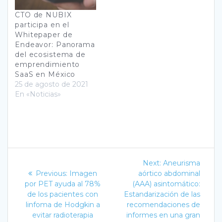
873779573657602
Dentro del programa
CTO de NUBIX
NUBIX participó en
participa en el
sesiones de
Whitepaper de
intercambio con
Endeavor: Panorama
startups locales y
del ecosistema de
charlas con
emprendimiento
conferencistas
SaaS en México
internacionales de…
25 de agosto de 2021
En «Noticias»
Navegación
Next
Next:
Aneurisma
Previous
post:
de
Previous:
Imagen
aórtico abdominal
post:
por PET ayuda al 78%
(AAA) asintomático:
entradas
de los pacientes con
Estandarización de las
linfoma de Hodgkin a
recomendaciones de
evitar radioterapia
informes en una gran