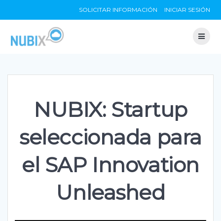
Skip
SOLICITAR INFORMACIÓN
INICIAR SESIÓN
to
content
NUBIX: Startup
seleccionada para
el SAP Innovation
Unleashed