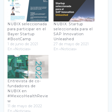
NUBIX seleccionada
NUBIX: Startup
para participar en el
seleccionada para el
Bayer Startup
SAP Innovation
#BootCamp
Unleashed
1 de junio de 2021
27 de mayo de 2021
En «Noticias»
En «Noticias»
Entrevista de co-
fundadores de
NUBIX en
#MexicoHealthRevie
w
11 de mayo de 2022
En «Noticias»