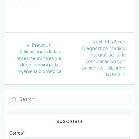
Navegación
Next
Next:
MedScan
Previous
Previous:
post:
de
Diagnóstico Médico
post:
Aplicaciones de las
Integral facilita la
redes neuronales y el
entradas
comunicación con
deep learning a la
pacientes utilizando
ingeniería biomédica.
NUBIX
Search
for:
SUSCRIBIR