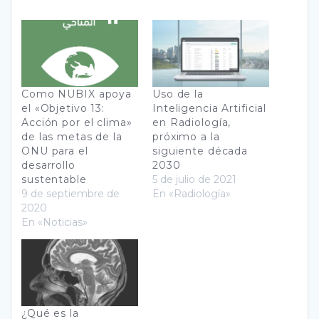
Como NUBIX apoya
Uso de la
el «Objetivo 13:
Inteligencia Artificial
Acción por el clima»
en Radiología,
de las metas de la
próximo a la
ONU para el
siguiente década
desarrollo
2030
sustentable
5 de julio de 2021
9 de septiembre de
En «Radiología»
2020
En «Noticias»
¿Qué es la