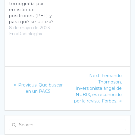
tomografía por
emisión de
positrones (PET) y
para qué se utiliza?
8 de mayo de 2023
En «Radiología»
Navegación
Next
Next:
Fernando
post:
de
Thompson,
Previous
Previous:
Que buscar
inversionista ángel de
post:
en un PACS
entradas
NUBIX, es reconocido
por la revista Forbes.
Search
for: