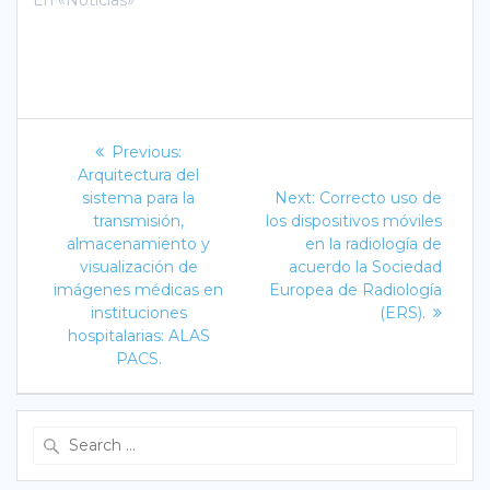
Navegación
Previous
Previous:
post:
de
Arquitectura del
Next
sistema para la
Next:
Correcto uso de
post:
entradas
transmisión,
los dispositivos móviles
almacenamiento y
en la radiología de
visualización de
acuerdo la Sociedad
imágenes médicas en
Europea de Radiología
instituciones
(ERS).
hospitalarias: ALAS
PACS.
Search
for: