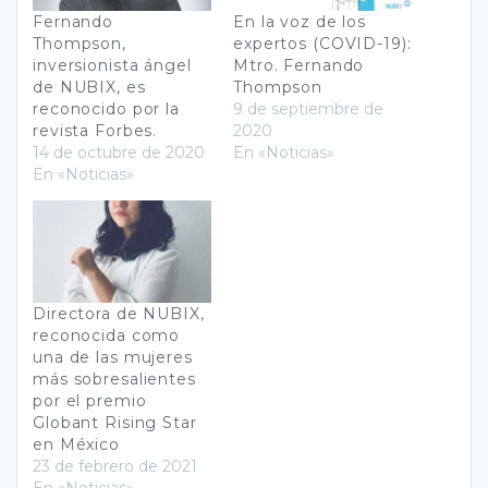
Fernando
En la voz de los
Thompson,
expertos (COVID-19):
inversionista ángel
Mtro. Fernando
de NUBIX, es
Thompson
reconocido por la
9 de septiembre de
revista Forbes.
2020
14 de octubre de 2020
En «Noticias»
En «Noticias»
Directora de NUBIX,
reconocida como
una de las mujeres
más sobresalientes
por el premio
Globant Rising Star
en México
23 de febrero de 2021
En «Noticias»