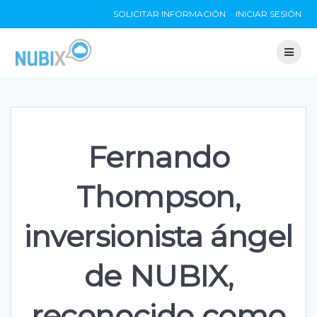
Skip
SOLICITAR INFORMACIÓN
INICIAR SESIÓN
to
content
Fernando
Thompson,
inversionista ángel
de NUBIX,
reconocido como