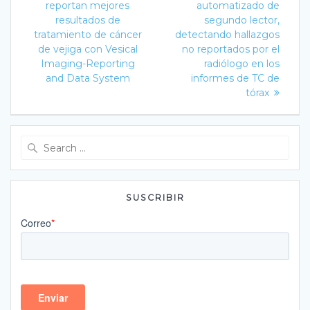
post:
reportan mejores
automatizado de
entradas
resultados de
segundo lector,
tratamiento de cáncer
detectando hallazgos
de vejiga con Vesical
no reportados por el
Imaging-Reporting
radiólogo en los
and Data System
informes de TC de
tórax
Search
for:
SUSCRIBIR