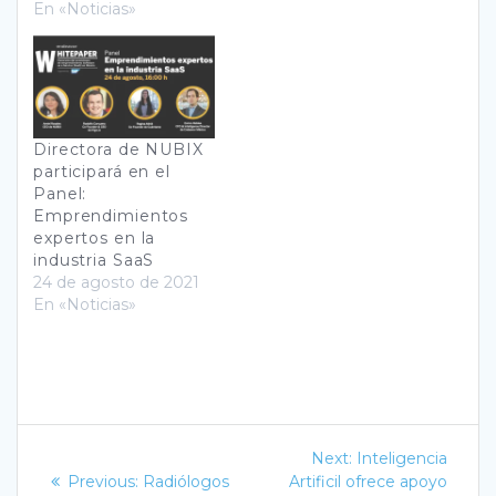
En «Noticias»
Directora de NUBIX
participará en el
Panel:
Emprendimientos
expertos en la
industria SaaS
24 de agosto de 2021
En «Noticias»
Navegación
Next
Next:
Inteligencia
Previous
post:
de
Previous:
Radiólogos
Artificil ofrece apoyo