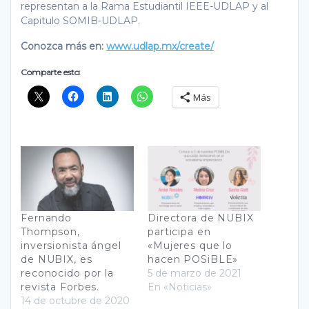
representan a la Rama Estudiantil IEEE-UDLAP y al
Capitulo SOMIB-UDLAP.
Conozca más en:
www.udlap.mx/create/
Comparte esto:
Más
Fernando
Directora de NUBIX
Thompson,
participa en
inversionista ángel
«Mujeres que lo
de NUBIX, es
hacen POSiBLE»
reconocido por la
5 de marzo de 2021
revista Forbes.
En «Noticias»
14 de octubre de 2020