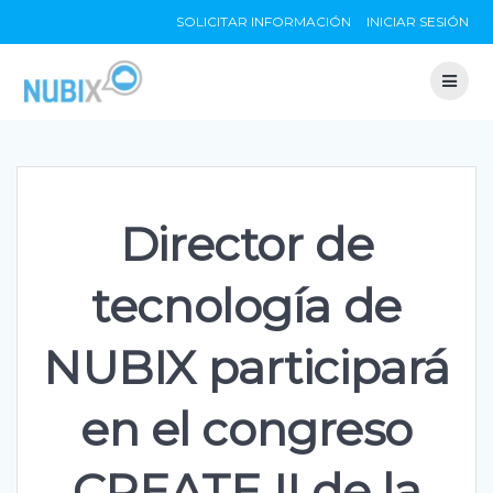
Skip
SOLICITAR INFORMACIÓN
INICIAR SESIÓN
to
content
Director de
tecnología de
NUBIX participará
en el congreso
CREATE II de la