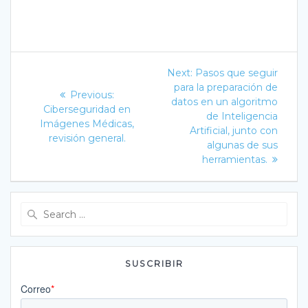
Navegación
Next
Next:
Pasos que seguir
post:
de
para la preparación de
Previous
Previous:
datos en un algoritmo
post:
Ciberseguridad en
entradas
de Inteligencia
Imágenes Médicas,
Artificial, junto con
revisión general.
algunas de sus
herramientas.
Search
for:
SUSCRIBIR