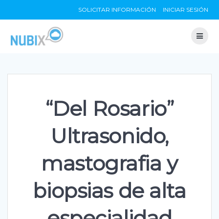
Skip
SOLICITAR INFORMACIÓN
INICIAR SESIÓN
to
content
“Del Rosario”
Ultrasonido,
mastografia y
biopsias de alta
especialidad