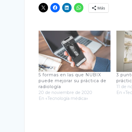
Más
5 formas en las que NUBIX
3 punt
puede mejorar su práctica de
prácti
radiología
11 de 
20 de noviembre de 2020
En «Te
En «Tecnología médica»