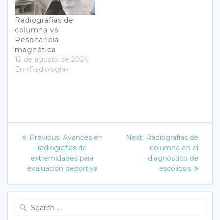
ubicación y la gravedad
de la lesión. También
Radiografías de
facilita la planificación
columna vs
de un tratamiento…
Resonancia
magnética
12 de agosto de 2024
En «Radiología»
Navegación
Previous
Next
Previous:
Avances en
Next:
Radiografías de
post:
post:
de
radiografías de
columna en el
extremidades para
diagnóstico de
entradas
evaluación deportiva
escoliosis
Search
for: