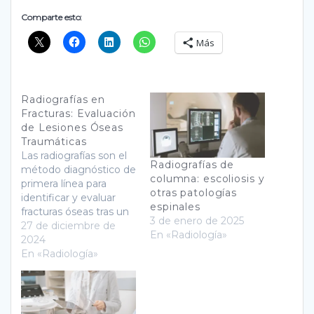
Comparte esto:
Más
Radiografías en
Fracturas: Evaluación
de Lesiones Óseas
Traumáticas
Las radiografías son el
Radiografías de
método diagnóstico de
columna: escoliosis y
primera línea para
otras patologías
identificar y evaluar
espinales
fracturas óseas tras un
3 de enero de 2025
trauma. Este
27 de diciembre de
En «Radiología»
procedimiento no
2024
invasivo genera
En «Radiología»
imágenes claras del
esqueleto. Esto
permite a los médicos
determinar el tipo, la